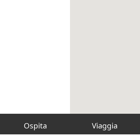
Ospita
Viaggia
Diventa Host
Gift Card