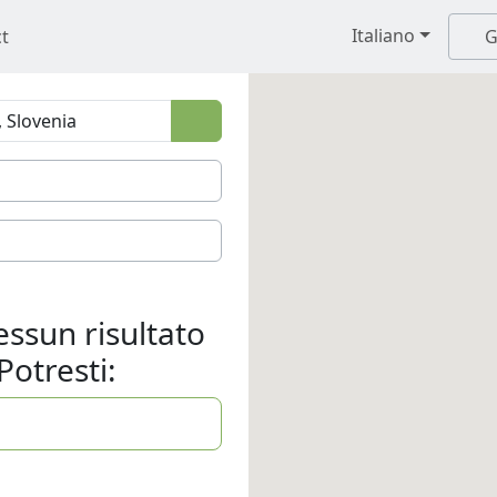
Italiano
t
G
ssun risultato
Potresti: