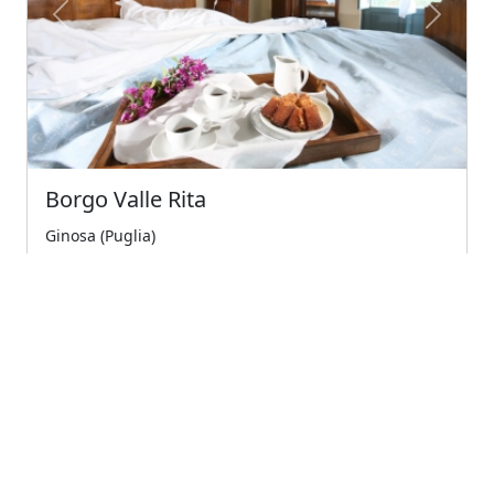
Previous
Next
Borgo Valle Rita
Ginosa (Puglia)
Immerso in un'azienda agricola biologica in puglia.
luogo unico per relax. immersed in an organic...
€69.00
A partire da