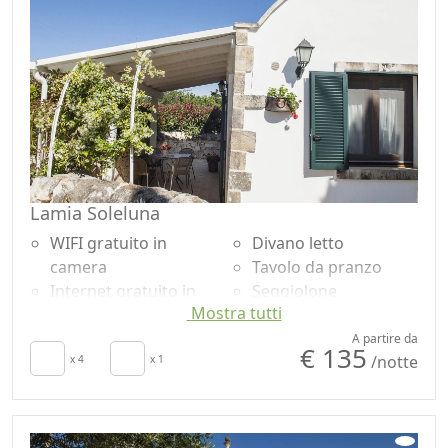
Lamia Soleluna
WIFI gratuito in
Divano letto
camera
Tavolo da pranzo
Internet gratuito in
Seggiolone
Mostra tutti
camera
Utensili da cucina
TV in camera
Frigorifero
A partire da
€ 135
/notte
Aria Condizionata
x 4
x 1
Lavastoviglie
Riscaldamento
Macchina per il caffé
autonomo
Zona pranzo
Culla
all'aperto