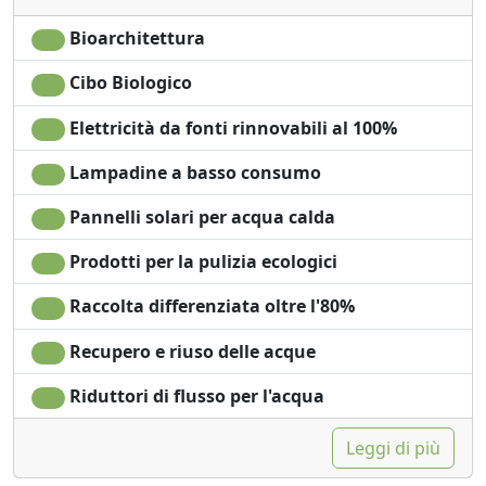
Cucina
Barbecue
Angolo cottura
Doccia
Bioarchitettura
Asciugacapelli
Shampoo plastic-free,
Cibo Biologico
Soggiorno
no monodose
Terrazza
Lavatrice
Elettricità da fonti rinnovabili al 100%
Patio
Giardino
Stendibiancheria
Vista giardino
Lampadine a basso consumo
Asciugamani
Vista panoramica
Pannelli solari per acqua calda
Lenzuola
Ingresso
Armadio o
indipendente
Prodotti per la pulizia ecologici
Guardaroba
Microonde
Scrivania
Accessibilità
Raccolta differenziata oltre l'80%
Ferro da stiro
Recupero e riuso delle acque
Riduttori di flusso per l'acqua
Leggi di più