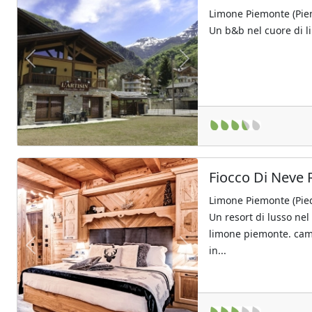
Limone Piemonte (Pie
Un b&b nel cuore di 
Previous
Next
Fiocco Di Neve 
Limone Piemonte (Pie
Un resort di lusso nel
limone piemonte. cam
in...
Previous
Next