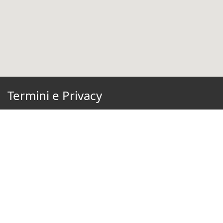
Termini e Privacy
Condizioni di Utilizzo
Privacy Policy
Cookie Policy
Preferenze di Consenso