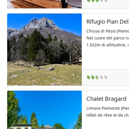
Rifugio Pian Del
Chiusa di Pesio (Piem
Nel cuore del parco n
1.032m di altitudine, i
Previous
Next
Chalet Bragard
Limone Piemonte (Pie
Hôtel de rêve et de c