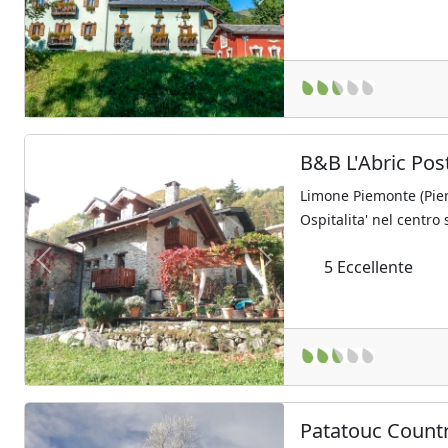
Previous
Next
B&B L'Abric Po
Limone Piemonte (Pie
Ospitalita' nel centro 
5
Eccellente
Previous
Next
Patatouc Count