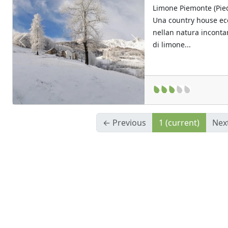
Limone Piemonte (Pie
Una country house ec
nellan natura inconta
di limone...
Previous
Next
← Previous
1
(current)
Nex