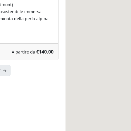
dmont)
osostenibile immersa
minata della perla alpina
€140.00
A partire da
t →