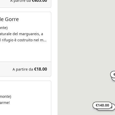
€405.00
A partire da
le Gorre
onte)
aturale del marguareis, a
l rifugio è costruito nel m...
€18.00
A partire da
monte)
harme!