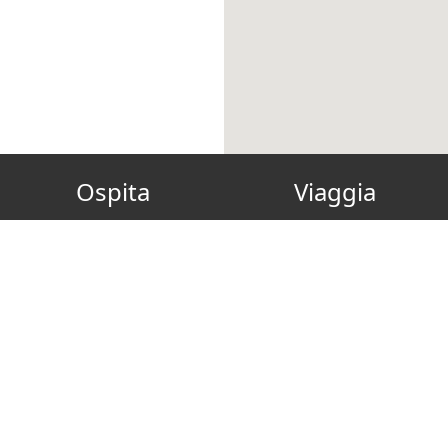
Ospita
Viaggia
Diventa Host
Gift Card
FAQ
Reconnect
Come ospitare green
Soggiorno Green, Pulito e
I Nostri Fornitori Green
Sicuro
Eventi di Formazione
Offerte Speciali
Scopri
Eco-sostenibilità
Blog
Join Us On