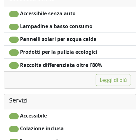
Asciugamani
Vista giardino
Lenzuola
Ingresso
Accessibile senza auto
Macchina per il caffé
indipendente
Lampadine a basso consumo
Pannelli solari per acqua calda
Prodotti per la pulizia ecologici
Raccolta differenziata oltre l'80%
Leggi di più
Servizi
Accessibile
Colazione inclusa