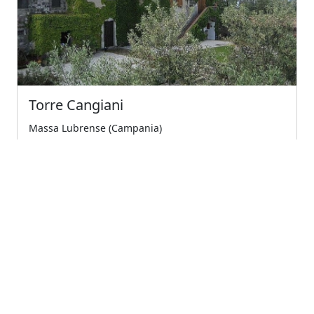
Torre Cangiani
Massa Lubrense (Campania)
Tra le rovine di antiche ville romane, immersa in uno
dei tratti più suggestivi della penisola so...
€80.00
A partire da