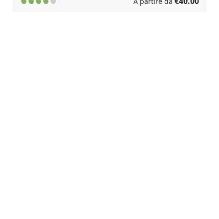
€40.00
A partire da
Previous
Next
Case vacanza nel Cilento vista mare
Tortorella (Campania)
A borgo le caselle, a mezz’ altezza tra il mare e la
montagna, ritroverete una calma ormai rara,...