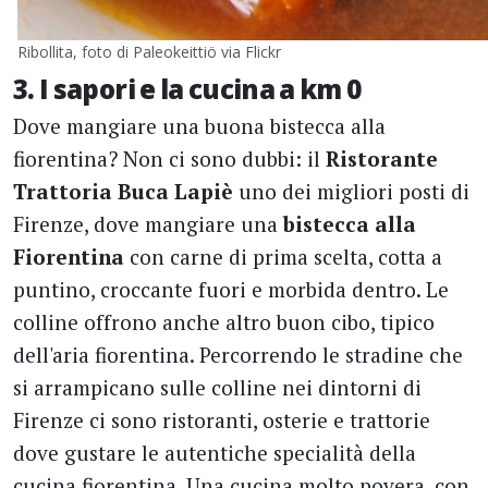
Ribollita, foto di Paleokeittiö via Flickr
3. I sapori e la cucina a km 0
Dove mangiare una buona bistecca alla
fiorentina? Non ci sono dubbi: il
Ristorante
Trattoria Buca Lapiè
uno dei migliori posti di
Firenze, dove mangiare una
bistecca alla
Fiorentina
con carne di prima scelta, cotta a
puntino, croccante fuori e morbida dentro. Le
colline offrono anche altro buon cibo, tipico
dell'aria fiorentina. Percorrendo le stradine che
si arrampicano sulle colline nei dintorni di
Firenze ci sono ristoranti, osterie e trattorie
dove gustare le autentiche specialità della
cucina fiorentina. Una cucina molto povera, con