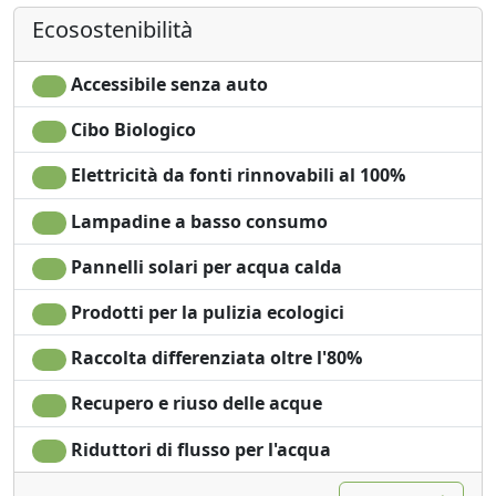
risparmio energetico
Vista Montagna
Fattoria.
Ecosostenibilità
Asciugacapelli
Vista giardino
Asciugamani
Vista panoramica
Accessibile senza auto
Cibo Biologico
Elettricità da fonti rinnovabili al 100%
Lampadine a basso consumo
Pannelli solari per acqua calda
Prodotti per la pulizia ecologici
Raccolta differenziata oltre l'80%
Recupero e riuso delle acque
Riduttori di flusso per l'acqua