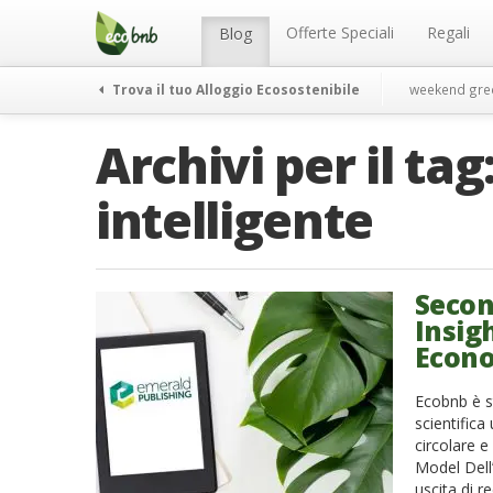
Menu
Salta
al
Offerte Speciali
Regali
Blog
contenuto
Trova il tuo Alloggio Ecosostenibile
weekend gre
Archivi per il tag
intelligente
Secon
Insig
Econo
Ecobnb è s
scientifica
circolare e
Model Dell
uscita di r