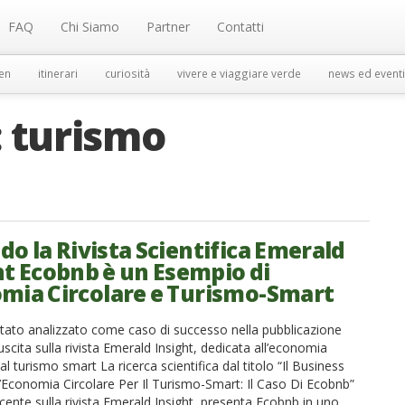
FAQ
Chi Siamo
Partner
Contatti
en
itinerari
curiosità
vivere e viaggiare verde
news ed eventi
:
turismo
do la Rivista Scientifica Emerald
ht Ecobnb è un Esempio di
mia Circolare e Turismo-Smart
tato analizzato come caso di successo nella pubblicazione
 uscita sulla rivista Emerald Insight, dedicata all’economia
 al turismo smart La ricerca scientifica dal titolo “Il Business
’Economia Circolare Per Il Turismo-Smart: Il Caso Di Ecobnb”
ecente sulla rivista Emerald Insight, presenta Ecobnb in uno