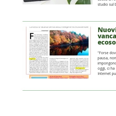
studio sul
Nuovi
vanca
ecoso
“Forse dov
pausa, non 
impongono 
oggi, ci ha
Internet pu