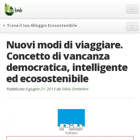
Menu
Salta
al
contenuto
Blog
Trova il tuo Alloggio Ecosostenibile
Offerte Speciali
weekend green
Nuovi modi di viaggiare.
Regali
itinerari
Concetto di vancanza
FAQ
curiosità
democratica, intelligente
vivere e viaggiare verde
Chi Siamo
news ed eventi
ed ecosostenibile
Partner
ecohotel
Contatti
Pubblicato il
giugno 21, 2013
da
Silvia Ombellini
rassegna stampa
Italiano
German
English
Spanish