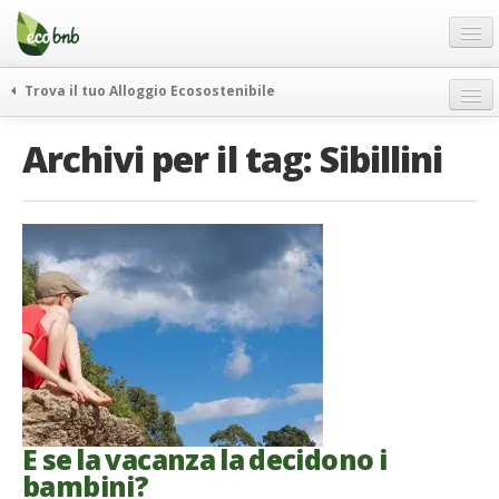
Menu
Salta
al
contenuto
Blog
Trova il tuo Alloggio Ecosostenibile
Offerte Speciali
weekend green
Archivi per il tag:
Sibillini
Regali
itinerari
FAQ
curiosità
vivere e viaggiare verde
Chi Siamo
news ed eventi
Partner
ecohotel
Contatti
rassegna stampa
Italiano
German
English
E se la vacanza la decidono i
bambini?
Spanish