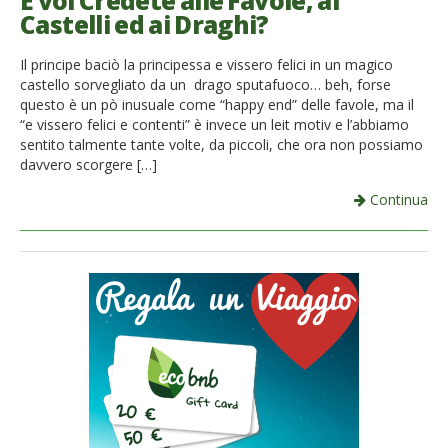
E voi Credete alle Favole, ai
Castelli ed ai Draghi?
French
Il principe baciò la principessa e vissero felici in un magico
Italiano
castello sorvegliato da un drago sputafuoco… beh, forse
questo è un pò inusuale come “happy end” delle favole, ma il
“e vissero felici e contenti” è invece un leit motiv e l’abbiamo
sentito talmente tante volte, da piccoli, che ora non possiamo
davvero scorgere […]
Continua