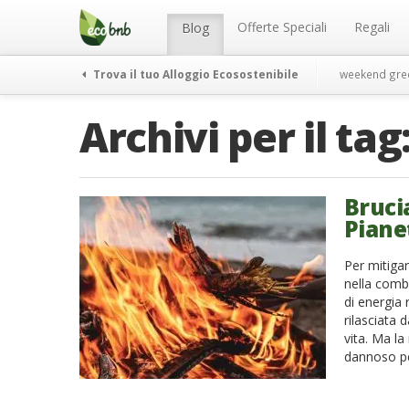
Menu
Salta
al
Offerte Speciali
Regali
Blog
contenuto
Trova il tuo Alloggio Ecosostenibile
weekend gre
Archivi per il tag
Brucia
Piane
Per mitiga
nella combu
di energia 
rilasciata 
vita. Ma la
dannoso per