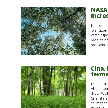
NASA:
incred
Nonostante 
lo sfrutta
verde risp
position ne
possiamo i
Cina,
ferme
La Cina st
Alberi e se
Green Wall,
Cina sta a
sovrappopo
della […]