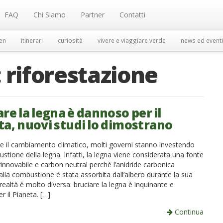
FAQ
Chi Siamo
Partner
Contatti
en
itinerari
curiosità
vivere e viaggiare verde
news ed eventi
:
riforestazione
re la legna è dannoso per il
ta, nuovi studi lo dimostrano
re il cambiamento climatico, molti governi stanno investendo
stione della legna. Infatti, la legna viene considerata una fonte
rinnovabile e carbon neutral perché l’anidride carbonica
dalla combustione è stata assorbita dall’albero durante la sua
 realtà è molto diversa: bruciare la legna è inquinante e
 il Pianeta. […]
Continua