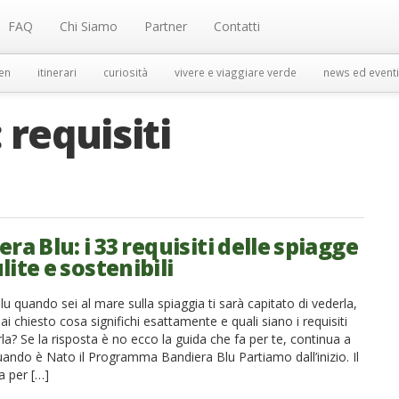
FAQ
Chi Siamo
Partner
Contatti
en
itinerari
curiosità
vivere e viaggiare verde
news ed eventi
:
requisiti
ra Blu: i 33 requisiti delle spiagge
lite e sostenibili
u quando sei al mare sulla spiaggia ti sarà capitato di vederla,
ai chiesto cosa significhi esattamente e quali siano i requisiti
la? Se la risposta è no ecco la guida che fa per te, continua a
uando è Nato il Programma Bandiera Blu Partiamo dall’inizio. Il
 per […]