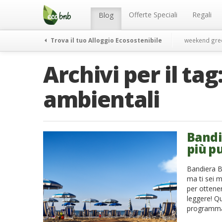
Menu
Salta
al
Offerte Speciali
Regali
Blog
contenuto
Trova il tuo Alloggio Ecosostenibile
weekend gre
Archivi per il tag
ambientali
Bandie
più pu
Bandiera Bl
ma ti sei m
per ottener
leggere! Q
programma