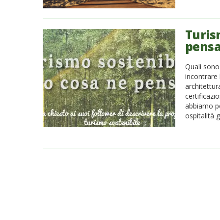
Turis
pensa
Quali sono
incontrare 
architettur
certificaz
abbiamo pos
ospitalità 