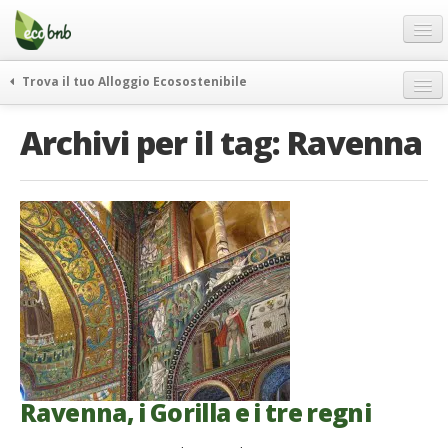
Menu
Salta
al
contenuto
Blog
Trova il tuo Alloggio Ecosostenibile
Offerte Speciali
weekend green
Archivi per il tag:
Ravenna
Regali
itinerari
FAQ
curiosità
vivere e viaggiare verde
Chi Siamo
news ed eventi
Partner
ecohotel
Contatti
rassegna stampa
Italiano
German
English
Ravenna, i Gorilla e i tre regni
Spanish