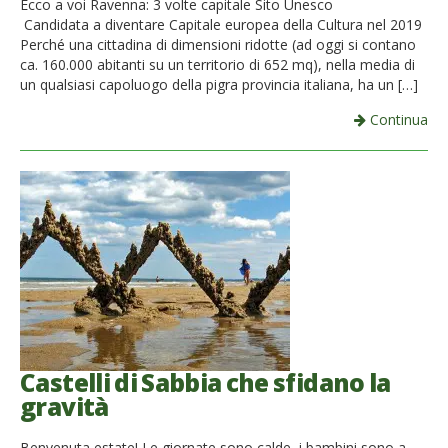
Ecco a voi Ravenna: 3 volte capitale Sito Unesco
Candidata a diventare Capitale europea della Cultura nel 2019
French
Perché una cittadina di dimensioni ridotte (ad oggi si contano
ca. 160.000 abitanti su un territorio di 652 mq), nella media di
Italiano
un qualsiasi capoluogo della pigra provincia italiana, ha un […]
Continua
Castelli di Sabbia che sfidano la
gravità
Benvenuta estate! Le giornate sono calde, i bambini sono a