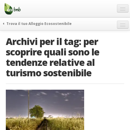
Menu
Salta
al
contenuto
Blog
Trova il tuo Alloggio Ecosostenibile
Offerte Speciali
weekend green
Archivi per il tag:
per
Regali
itinerari
scoprire quali sono le
FAQ
curiosità
tendenze relative al
vivere e viaggiare verde
Chi Siamo
news ed eventi
turismo sostenibile
Partner
ecohotel
Contatti
rassegna stampa
Italiano
German
English
Spanish