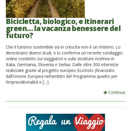
French
Bicicletta, biologico, e itinerari
Italiano
green… la vacanza benessere del
futuro?
Che il turismo sostenibile sia in crescita non è un mistero. Lo
dimostrano diversi studi, e lo conferma un recente sondaggio
online condotto sui viaggiatori e sulle strutture ricettive in
Italia, Germania, Slovenia e Serbia. Dalle oltre 300 interviste
realizzate grazie al progetto europeo EcoDots (finanziato
dall’Unione Europea nell’ambito del Programma quadro per
l’imprenditorialità e […]
Continua