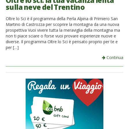
Oltre lo sci: la tua vacanza lenta
sulla neve del Trentino
French
Oltre lo Sci è il programma della Perla Alpina di Primiero San
Italiano
Martino di Castrozza per scoprire la montagna da una nuova
prospettiva Vuoi vivere tutta la meraviglia della montagna ma
non ti piace sciare o forse vuoi provare esperienze nuove e
diverse. Il programma Oltre lo Sci è pensato proprio per te e
per […]
Continua