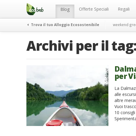
Menu
Salta
al
Offerte Speciali
Regali
Blog
contenuto
Trova il tuo Alloggio Ecosostenibile
weekend gre
Archivi per il tag
Dalma
per V
La Dalmazia
alle escurs
altre mera
Vuoi trasco
10 consigli 
Sperimenta