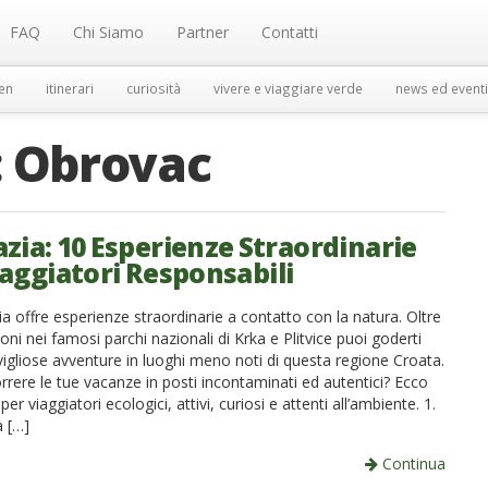
FAQ
Chi Siamo
Partner
Contatti
en
itinerari
curiosità
vivere e viaggiare verde
news ed eventi
:
Obrovac
zia: 10 Esperienze Straordinarie
iaggiatori Responsabili
 offre esperienze straordinarie a contatto con la natura. Oltre
ioni nei famosi parchi nazionali di Krka e Plitvice puoi goderti
vigliose avventure in luoghi meno noti di questa regione Croata.
rrere le tue vacanze in posti incontaminati ed autentici? Ecco
per viaggiatori ecologici, attivi, curiosi e attenti all’ambiente. 1.
 […]
Continua