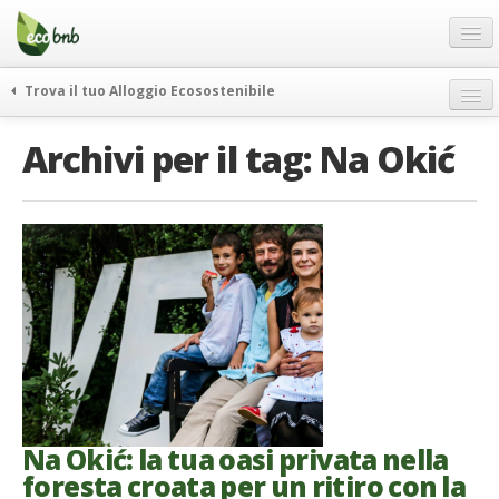
Menu
Salta
al
contenuto
Blog
Trova il tuo Alloggio Ecosostenibile
Offerte Speciali
weekend green
Archivi per il tag:
Na Okić
Regali
itinerari
FAQ
curiosità
vivere e viaggiare verde
Chi Siamo
news ed eventi
Partner
ecohotel
Contatti
rassegna stampa
Italiano
German
English
Na Okić: la tua oasi privata nella
foresta croata per un ritiro con la
Spanish