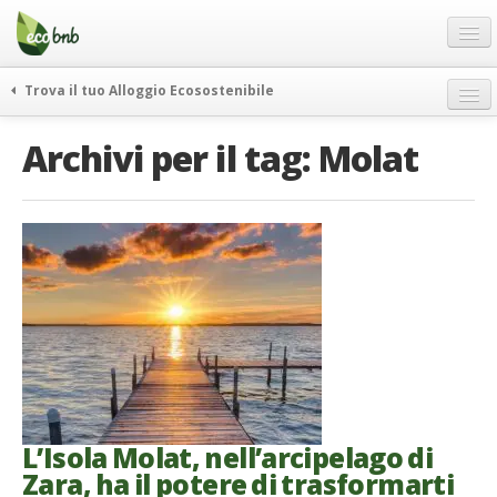
Menu
Salta
al
contenuto
Blog
Trova il tuo Alloggio Ecosostenibile
Offerte Speciali
weekend green
Archivi per il tag:
Molat
Regali
itinerari
FAQ
curiosità
vivere e viaggiare verde
Chi Siamo
news ed eventi
Partner
ecohotel
Contatti
rassegna stampa
Italiano
German
English
L’Isola Molat, nell’arcipelago di
Zara, ha il potere di trasformarti
Spanish