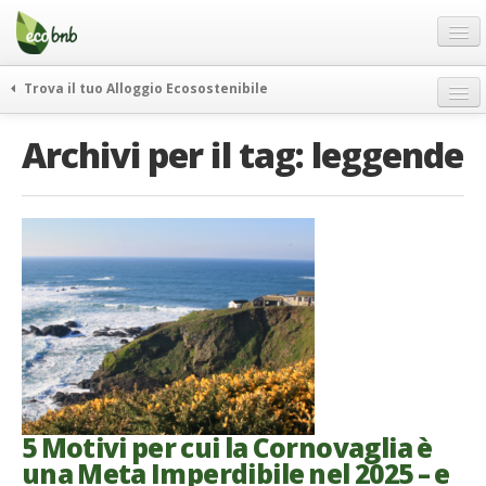
Menu
Salta
al
contenuto
Blog
Trova il tuo Alloggio Ecosostenibile
Offerte Speciali
weekend green
Archivi per il tag:
leggende
Regali
itinerari
FAQ
curiosità
vivere e viaggiare verde
Chi Siamo
news ed eventi
Partner
ecohotel
Contatti
rassegna stampa
Italiano
German
English
5 Motivi per cui la Cornovaglia è
una Meta Imperdibile nel 2025 – e
Spanish