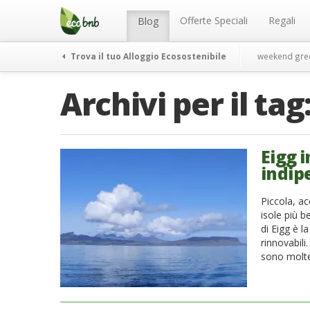
Menu
Salta
al
Offerte Speciali
Regali
Blog
contenuto
Trova il tuo Alloggio Ecosostenibile
weekend gre
Archivi per il tag
Eigg i
indip
Piccola, a
isole più be
di Eigg è 
rinnovabili
sono molte 