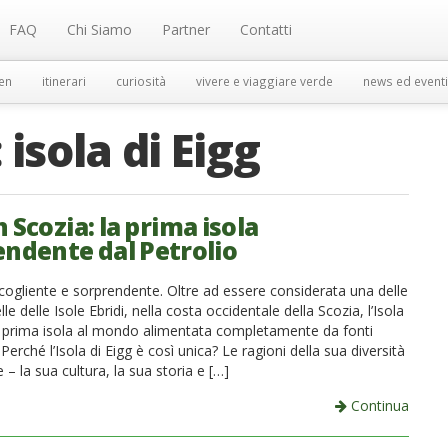
FAQ
Chi Siamo
Partner
Contatti
en
itinerari
curiosità
vivere e viaggiare verde
news ed eventi
:
isola di Eigg
n Scozia: la prima isola
endente dal Petrolio
ccogliente e sorprendente. Oltre ad essere considerata una delle
lle delle Isole Ebridi, nella costa occidentale della Scozia, l’Isola
la prima isola al mondo alimentata completamente da fonti
. Perché l’Isola di Eigg è così unica? Le ragioni della sua diversità
– la sua cultura, la sua storia e […]
Continua