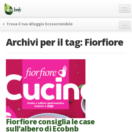
Menu
Salta
al
contenuto
Blog
Trova il tuo Alloggio Ecosostenibile
Offerte Speciali
weekend green
Archivi per il tag:
Fiorfiore
Regali
itinerari
FAQ
curiosità
vivere e viaggiare verde
Chi Siamo
news ed eventi
Partner
ecohotel
Contatti
rassegna stampa
Italiano
German
English
Fiorfiore consiglia le case
sull’albero di Ecobnb
Spanish