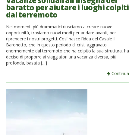
Vacanze solidali all’insegna del
baratto per aiutare i luoghi colpiti
French
dal terremoto
Italiano
Nei momenti più drammatici riusciamo a creare nuove
opportunità, troviamo nuovi modi per andare avanti, per
riprendere i nostri progetti. Così nasce l’idea del Casale Il
Baronetto, che in questo periodo di crisi, aggravato
enormemente dal terremoto che ha colpito la sua struttura, ha
deciso di proporre ai viaggiatori una vacanza diversa, più
profonda, basata […]
Continua