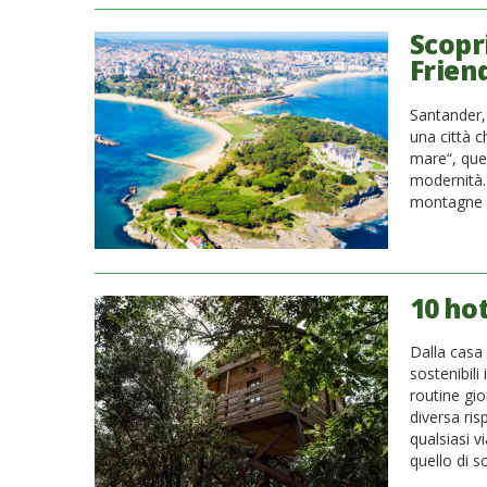
Scopr
Friend
Santander, 
una città 
mare“, ques
modernità. 
montagne v
10 hot
Dalla casa 
sostenibil
routine gi
diversa ris
qualsiasi v
quello di s