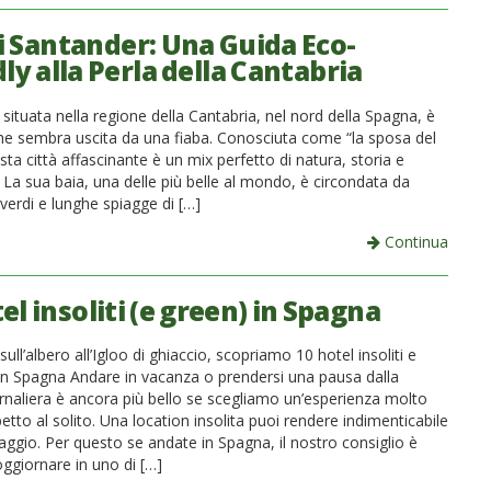
i Santander: Una Guida Eco-
ly alla Perla della Cantabria
situata nella regione della Cantabria, nel nord della Spagna, è
che sembra uscita da una fiaba. Conosciuta come “la sposa del
ta città affascinante è un mix perfetto di natura, storia e
La sua baia, una delle più belle al mondo, è circondata da
erdi e lunghe spiagge di […]
Continua
el insoliti (e green) in Spagna
sull’albero all’Igloo di ghiaccio, scopriamo 10 hotel insoliti e
i in Spagna Andare in vacanza o prendersi una pausa dalla
ornaliera è ancora più bello se scegliamo un’esperienza molto
petto al solito. Una location insolita puoi rendere indimenticabile
iaggio. Per questo se andate in Spagna, il nostro consiglio è
oggiornare in uno di […]