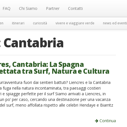
FAQ
Chi Siamo
Partner
Contatti
en
itinerari
curiosità
vivere e viaggiare verde
news ed eventi
:
Cantabria
res, Cantabria: La Spagna
ettata tra Surf, Natura e Cultura
un’avventura fuori dai sentieri battuti? Liencres e la Cantabria
 fuga nella natura incontaminata, tra paesaggi costieri
i e spiagge perfette per il surf Siamo arrivati a Liencres, in
 un po’ per caso, cercando una destinazione per una vacanza
 del surf, meno affollata rispetto alle celebri Hendaye e Biarritz
Continua