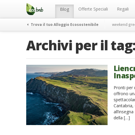
Menu
Salta
al
Offerte Speciali
Regali
Blog
contenuto
Trova il tuo Alloggio Ecosostenibile
weekend gre
Archivi per il tag
Lienc
Inasp
Pronti per 
offrono una
spettacolar
Cantabria,
all’insegna
della […]