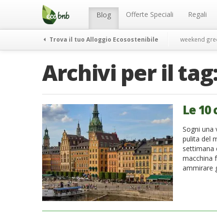
Menu
Salta
al
Offerte Speciali
Regali
Blog
contenuto
Trova il tuo Alloggio Ecosostenibile
weekend gre
Archivi per il tag
Le 10 
Sogni una v
pulita del
settimana 
macchina f
ammirare gl