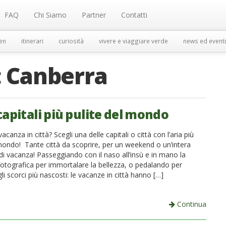
FAQ
Chi Siamo
Partner
Contatti
en
itinerari
curiosità
vivere e viaggiare verde
news ed eventi
:
Canberra
capitali più pulite del mondo
acanza in città? Scegli una delle capitali o città con l’aria più
 mondo! Tante città da scoprire, per un weekend o un’intera
di vacanza! Passeggiando con il naso all’insù e in mano la
otografica per immortalare la bellezza, o pedalando per
i scorci più nascosti: le vacanze in città hanno […]
Continua