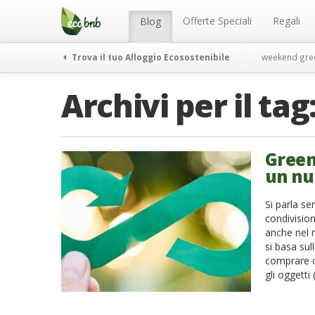
Menu
Salta
al
Offerte Speciali
Regali
Blog
contenuto
Trova il tuo Alloggio Ecosostenibile
weekend gre
Archivi per il tag
Green 
un nu
Si parla s
condivision
anche nel 
si basa sul
comprare o
gli oggetti 