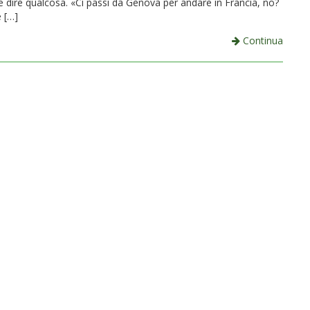
e dire qualcosa. «Ci passi da Genova per andare in Francia, no?
 […]
Continua