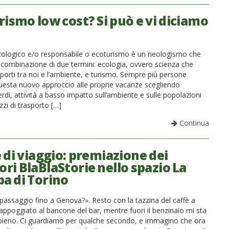
rismo low cost? Si può e vi diciamo
ologico e/o responsabile o ecoturismo è un neologismo che
a combinazione di due termini: ecologia, ovvero scienza che
pporti tra noi e l’ambiente, e turismo. Sempre più persone
esta nuovo approccio alle proprie vacanze scegliendo
erdi, attività a basso impatto sull’ambiente e sulle popolazioni
zzi di trasporto […]
Continua
 di viaggio: premiazione dei
ori BlaBlaStorie nello spazio La
a di Torino
 passaggio fino a Genova?». Resto con la tazzina del caffè a
appoggiato al bancone del bar, mentre fuori il benzinaio mi sta
 pieno. Ci guardiamo per qualche secondo, e immagino che ora