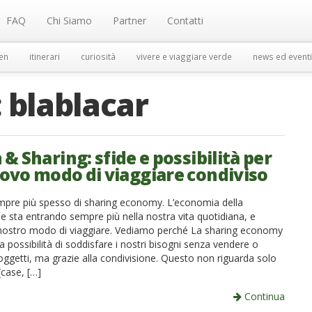
FAQ
Chi Siamo
Partner
Contatti
en
itinerari
curiosità
vivere e viaggiare verde
news ed eventi
:
blablacar
& Sharing: sfide e possibilità per
ovo modo di viaggiare condiviso
empre più spesso di sharing economy. L’economia della
e sta entrando sempre più nella nostra vita quotidiana, e
nostro modo di viaggiare. Vediamo perché La sharing economy
la possibilità di soddisfare i nostri bisogni senza vendere o
ggetti, ma grazie alla condivisione. Questo non riguarda solo
(case, […]
Continua