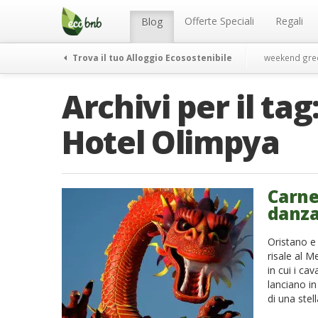
Menu
Salta
al
Offerte Speciali
Regali
Blog
contenuto
Trova il tuo Alloggio Ecosostenibile
weekend gre
Archivi per il tag
Hotel Olimpya
Carnev
danza
Oristano e 
risale al M
in cui i ca
lanciano in
di una stel