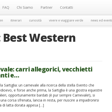
FAQ
Chi Siamo
Partner
Contatti
en
itinerari
curiosità
vivere e viaggiare verde
news ed eventi
:
Best Western
ale: carri allegorici, vecchietti
nti e…
la Sartiglia: un carnevale alla ricerca della stella Evento che
edioevo, e forse anche prima, la Sartiglia è una giostra equestre
valieri, opportunamente bardati (è pur sempre Carnevale!), si
 una corsa sfrenata, lancia in resta, per riuscire a impadronirsi
la di latta dorata appesa […]