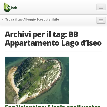
Menu
Salta
al
contenuto
Blog
Trova il tuo Alloggio Ecosostenibile
Offerte Speciali
weekend green
Archivi per il tag:
BB
Regali
itinerari
Appartamento Lago d’Iseo
FAQ
curiosità
vivere e viaggiare verde
Chi Siamo
news ed eventi
Partner
ecohotel
Contatti
rassegna stampa
Italiano
German
English
Spanish