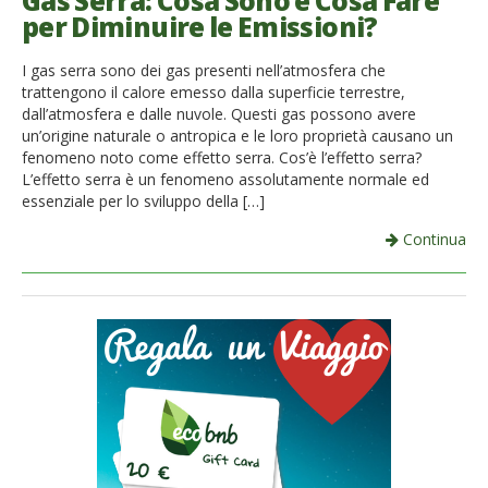
Gas Serra: Cosa Sono e Cosa Fare
per Diminuire le Emissioni?
French
I gas serra sono dei gas presenti nell’atmosfera che
Italiano
trattengono il calore emesso dalla superficie terrestre,
dall’atmosfera e dalle nuvole. Questi gas possono avere
un’origine naturale o antropica e le loro proprietà causano un
fenomeno noto come effetto serra. Cos’è l’effetto serra?
L’effetto serra è un fenomeno assolutamente normale ed
essenziale per lo sviluppo della […]
Continua