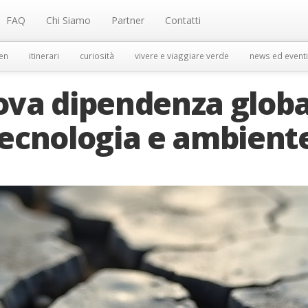
FAQ
Chi Siamo
Partner
Contatti
en
itinerari
curiosità
vivere e viaggiare verde
news ed eventi
uova dipendenza glob
 tecnologia e ambient