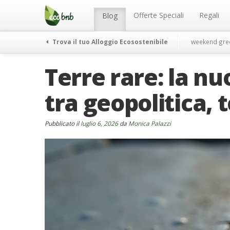
Menu
Salta
al
Offerte Speciali
Regali
Blog
contenuto
Trova il tuo Alloggio Ecosostenibile
weekend gre
Terre rare: la n
tra geopolitica,
Pubblicato il
luglio 6, 2026
da
Monica Palazzi