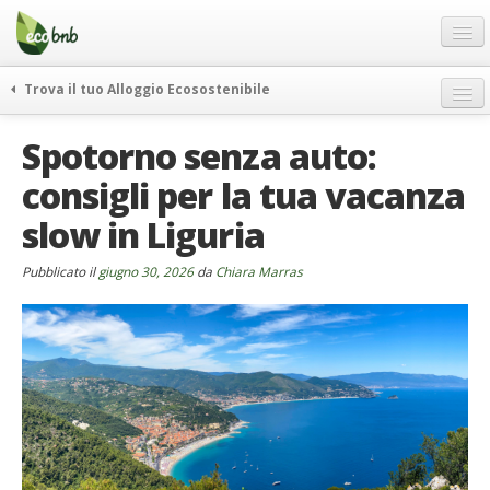
Menu
Salta
al
contenuto
Blog
Trova il tuo Alloggio Ecosostenibile
Offerte Speciali
weekend green
Spotorno senza auto:
Regali
itinerari
consigli per la tua vacanza
FAQ
curiosità
slow in Liguria
vivere e viaggiare verde
Chi Siamo
news ed eventi
Partner
Pubblicato il
giugno 30, 2026
da
Chiara Marras
ecohotel
Contatti
rassegna stampa
Italiano
German
English
Spanish