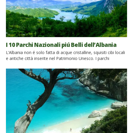
I 10 Parchi Nazionali piú Belli dell’Albania
L’Albania non é solo fatta di acque cristalline, squisiti cibi locali
e antiche città inserite nel Patrimonio Unesco. I parchi
nazionali offrono perle di natura incontaminata tutte da
scoprire, dove fascino e realtá si incontrano. Immergiamoci
ora nella parte verde dell’Albania, partendo alla scoperta dei
parchi nazionali più belli e più importanti di questo paese. […]