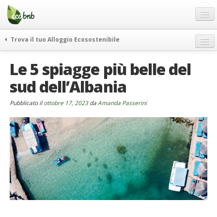
Menu
Salta
al
contenuto
Blog
Trova il tuo Alloggio Ecosostenibile
Offerte Speciali
weekend green
Le 5 spiagge più belle del
Regali
itinerari
sud dell’Albania
FAQ
curiosità
vivere e viaggiare verde
Chi Siamo
Pubblicato il
ottobre 17, 2023
da
Amanda Passerini
news ed eventi
Partner
ecohotel
Contatti
rassegna stampa
Italiano
German
English
Spanish