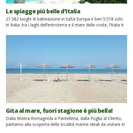
Le spiagge più belle d’Italia
21.582 luoghi di balneazione in tutta Europa e ben 5.518 solo
in Italia: tra i laghi dell’entroterra e il mare delle coste, l’Italia è
proprio una destinazione da sogno per le nostre estati,
considerato che il 95% delle acque balneabili sono state
giudicate buone o eccellenti dall’Agenzia europea
dell’ambiente. Nella mappa interattiva di tutta Europa […]
Gita al mare, fuori stagione è più bella!
Dalla Riviera Romagnola a Pantelleria, dalla Puglia al Cilento,
partiamo alla scoperta delle località marine ideali da visitare in
relax, lontando dall’afa e dalla folla. Insomma, fuori stagione,