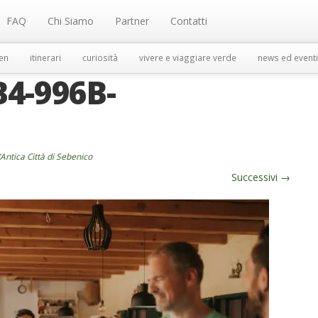
FAQ
Chi Siamo
Partner
Contatti
en
itinerari
curiosità
vivere e viaggiare verde
news ed eventi
B4-996B-
’Antica Città di Sebenico
Successivi
→