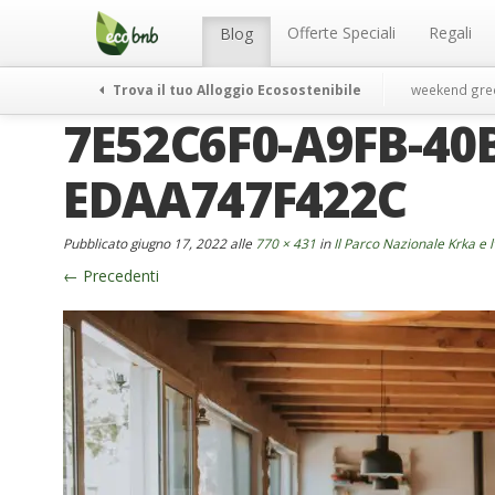
Menu
Salta
al
Offerte Speciali
Regali
Blog
contenuto
Trova il tuo Alloggio Ecosostenibile
weekend gre
7E52C6F0-A9FB-40
EDAA747F422C
Pubblicato
giugno 17, 2022
alle
770 × 431
in
Il Parco Nazionale Krka e l
←
Precedenti