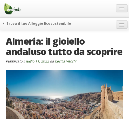
Menu
Salta
al
contenuto
Blog
Trova il tuo Alloggio Ecosostenibile
Offerte Speciali
weekend green
Almeria: il gioiello
Regali
itinerari
andaluso tutto da scoprire
FAQ
curiosità
vivere e viaggiare verde
Chi Siamo
Pubblicato il
luglio 11, 2022
da
Cecilia Vecchi
news ed eventi
Partner
ecohotel
Contatti
rassegna stampa
Italiano
German
English
Spanish