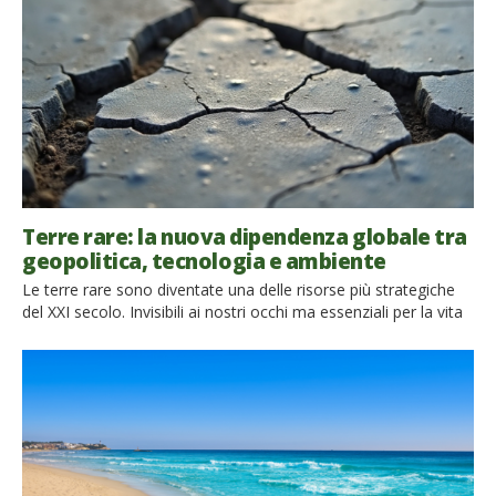
mercati storici, botteghe artigiane, giardini nascosti e […]
Terre rare: la nuova dipendenza globale tra
geopolitica, tecnologia e ambiente
Le terre rare sono diventate una delle risorse più strategiche
del XXI secolo. Invisibili ai nostri occhi ma essenziali per la vita
digitale moderna, alimentano smartphone, intelligenza
artificiale, auto elettriche, turbine eoliche e sistemi di difesa
avanzati. Oggi sono al centro di una competizione globale che
intreccia geopolitica, tecnologia e transizione energetica. Ma
dietro questa […]