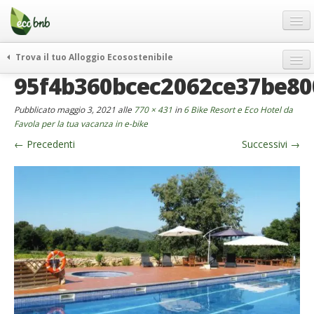
Menu
Salta
al
contenuto
Blog
Trova il tuo Alloggio Ecosostenibile
Offerte Speciali
95f4b360bcec2062ce37be8
weekend green
Regali
itinerari
Pubblicato
maggio 3, 2021
alle
770 × 431
in
6 Bike Resort e Eco Hotel da
FAQ
curiosità
Favola per la tua vacanza in e-bike
←
Precedenti
Successivi
→
vivere e viaggiare verde
Chi Siamo
news ed eventi
Partner
ecohotel
Contatti
rassegna stampa
Italiano
German
English
Spanish