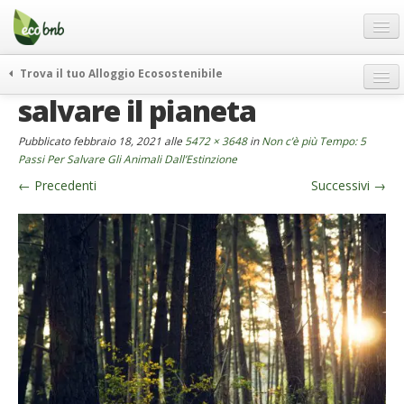
Menu
Salta
al
contenuto
Blog
Trova il tuo Alloggio Ecosostenibile
Offerte Speciali
salvare il pianeta
weekend green
Regali
itinerari
Pubblicato
febbraio 18, 2021
alle
5472 × 3648
in
Non c’è più Tempo: 5
FAQ
curiosità
Passi Per Salvare Gli Animali Dall’Estinzione
←
Precedenti
Successivi
→
vivere e viaggiare verde
Chi Siamo
news ed eventi
Partner
ecohotel
Contatti
rassegna stampa
Italiano
German
English
Spanish