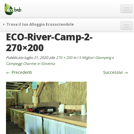
Menu
Salta
al
contenuto
Blog
Trova il tuo Alloggio Ecosostenibile
Offerte Speciali
ECO-River-Camp-2-
weekend green
Regali
itinerari
270×200
FAQ
curiosità
Pubblicato
luglio 21, 2020
alle
270 × 200
in
I 5 Migliori Glamping e
vivere e viaggiare verde
Chi Siamo
Campeggi Charme in Slovenia
news ed eventi
←
Precedenti
Successivi
→
Partner
ecohotel
Contatti
rassegna stampa
Italiano
German
English
Spanish