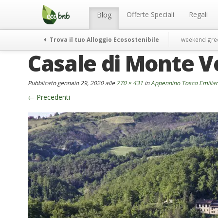
Menu
Salta
al
Offerte Speciali
Regali
Blog
contenuto
Trova il tuo Alloggio Ecosostenibile
weekend gre
Casale di Monte 
Pubblicato
gennaio 29, 2020
alle
770 × 431
in
Appennino Tosco Emilian
←
Precedenti