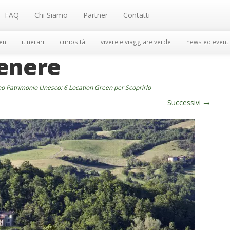
FAQ
Chi Siamo
Partner
Contatti
en
itinerari
curiosità
vivere e viaggiare verde
news ed eventi
Venere
o Patrimonio Unesco: 6 Location Green per Scoprirlo
Successivi
→