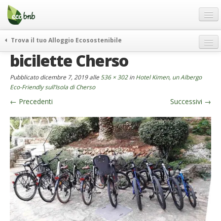
Menu
Salta
al
contenuto
Blog
Trova il tuo Alloggio Ecosostenibile
Offerte Speciali
bicilette Cherso
weekend green
Regali
itinerari
Pubblicato
dicembre 7, 2019
alle
536 × 302
in
Hotel Kimen, un Albergo
FAQ
curiosità
Eco-Friendly sull’Isola di Cherso
←
Precedenti
Successivi
→
vivere e viaggiare verde
Chi Siamo
news ed eventi
Partner
ecohotel
Contatti
rassegna stampa
Italiano
German
English
Spanish