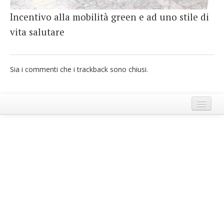
French
Incentivo alla mobilità green e ad uno stile di
vita salutare
Italiano
Sia i commenti che i trackback sono chiusi.
Termini e Condizioni di Ecobnb