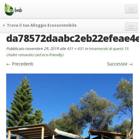
Menu
Salta
al
contenuto
Blog
Trova il tuo Alloggio Ecosostenibile
Offerte Speciali
da78572daabc2eb22efeae4
weekend green
Regali
itinerari
Pubblicato
novembre 29, 2019
alle
431 × 431
in
Innamorati di questi 15
FAQ
curiosità
chalet romantici (ed eco-friendly)
←
Precedenti
Successivi
→
vivere e viaggiare verde
Chi Siamo
news ed eventi
Partner
ecohotel
Contatti
rassegna stampa
Italiano
German
English
Spanish