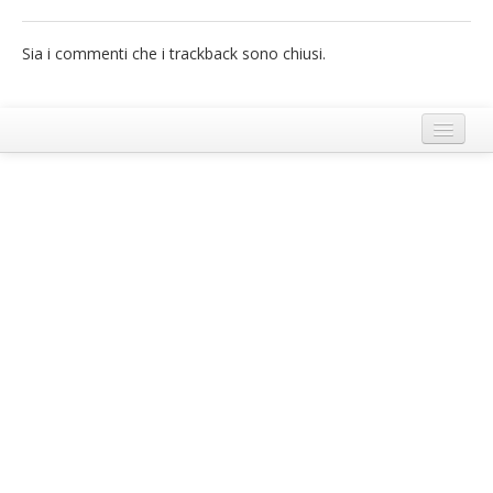
French
Sia i commenti che i trackback sono chiusi.
Italiano
Termini e Condizioni di Ecobnb
Note legali
Privacy Policy