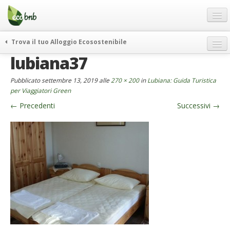
Menu
Salta
al
contenuto
Blog
Trova il tuo Alloggio Ecosostenibile
Offerte Speciali
lubiana37
weekend green
Regali
itinerari
Pubblicato
settembre 13, 2019
alle
270 × 200
in
Lubiana: Guida Turistica
FAQ
curiosità
per Viaggiatori Green
←
Precedenti
Successivi
→
vivere e viaggiare verde
Chi Siamo
news ed eventi
Partner
ecohotel
Contatti
rassegna stampa
Italiano
German
English
Spanish