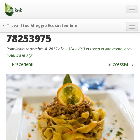
Menu
Salta
al
contenuto
Blog
Trova il tuo Alloggio Ecosostenibile
Offerte Speciali
78253975
weekend green
Regali
itinerari
Pubblicato
settembre 4, 2017
alle
1024 × 683
in
Lusso in alta quota: eco-
FAQ
curiosità
hotel tra le Alpi
←
Precedenti
Successivi
→
vivere e viaggiare verde
Chi Siamo
news ed eventi
Partner
ecohotel
Contatti
rassegna stampa
Italiano
German
English
Spanish