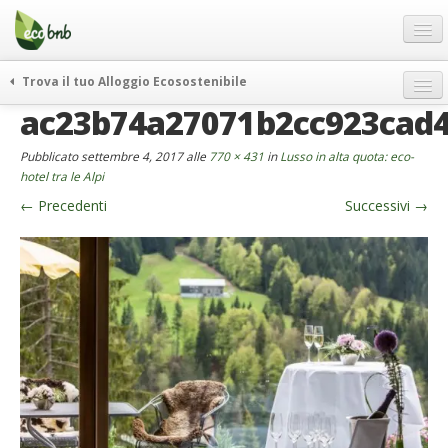
Menu
Salta
al
contenuto
Blog
Trova il tuo Alloggio Ecosostenibile
Offerte Speciali
ac23b74a27071b2cc923cad
weekend green
Regali
itinerari
Pubblicato
settembre 4, 2017
alle
770 × 431
in
Lusso in alta quota: eco-
FAQ
curiosità
hotel tra le Alpi
←
Precedenti
Successivi
→
vivere e viaggiare verde
Chi Siamo
news ed eventi
Partner
ecohotel
Contatti
rassegna stampa
Italiano
German
English
Spanish