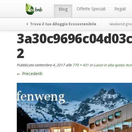
Menu
Salta
al
Offerte Speciali
Regali
Blog
contenuto
Trova il tuo Alloggio Ecosostenibile
weekend gre
3a30c9696c04d03c
2
Pubblicato
settembre 4, 2017
alle
770 × 431
in
Lusso in alta quota: eco-
←
Precedenti