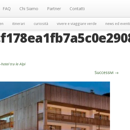
FAQ
Chi Siamo
Partner
Contatti
en
itinerari
curiosità
vivere e viaggiare verde
news ed eventi
f178ea1fb7a5c0e290
hotel tra le Alpi
Successivi
→