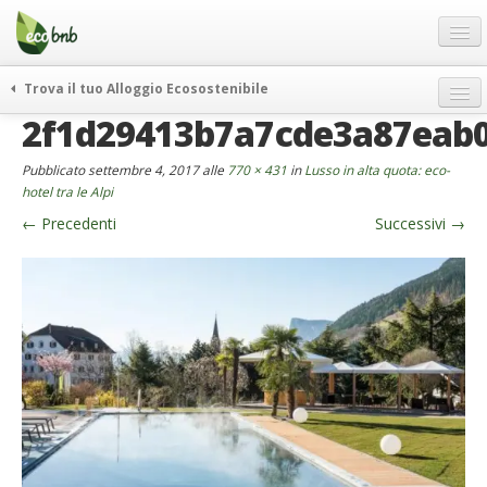
Menu
Salta
al
contenuto
Blog
Trova il tuo Alloggio Ecosostenibile
Offerte Speciali
2f1d29413b7a7cde3a87eab
weekend green
Regali
itinerari
Pubblicato
settembre 4, 2017
alle
770 × 431
in
Lusso in alta quota: eco-
FAQ
curiosità
hotel tra le Alpi
←
Precedenti
Successivi
→
vivere e viaggiare verde
Chi Siamo
news ed eventi
Partner
ecohotel
Contatti
rassegna stampa
Italiano
German
English
Spanish