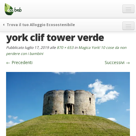
Menu
Salta
al
contenuto
Blog
Trova il tuo Alloggio Ecosostenibile
Offerte Speciali
york clif tower verde
weekend green
Regali
itinerari
Pubblicato
luglio 17, 2019
alle
870 × 653
in
Magica York! 10 cose da non
FAQ
curiosità
perdere con i bambini
←
Precedenti
Successivi
→
vivere e viaggiare verde
Chi Siamo
news ed eventi
Partner
ecohotel
Contatti
rassegna stampa
Italiano
German
English
Spanish