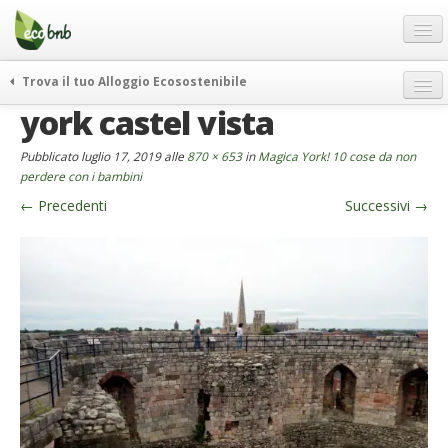
Menu
Salta
al
contenuto
Blog
Trova il tuo Alloggio Ecosostenibile
Offerte Speciali
york castel vista
weekend green
Regali
itinerari
Pubblicato
luglio 17, 2019
alle
870 × 653
in
Magica York! 10 cose da non
FAQ
curiosità
perdere con i bambini
←
Precedenti
Successivi
→
vivere e viaggiare verde
Chi Siamo
news ed eventi
Partner
ecohotel
Contatti
rassegna stampa
Italiano
German
English
Spanish