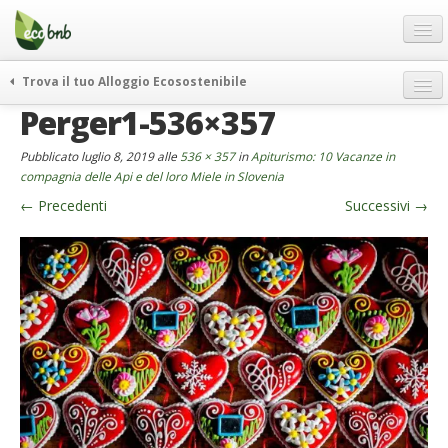
Menu
Salta
al
contenuto
Blog
Trova il tuo Alloggio Ecosostenibile
Offerte Speciali
Perger1-536×357
weekend green
Regali
itinerari
Pubblicato
luglio 8, 2019
alle
536 × 357
in
Apiturismo: 10 Vacanze in
FAQ
curiosità
compagnia delle Api e del loro Miele in Slovenia
←
Precedenti
Successivi
→
vivere e viaggiare verde
Chi Siamo
news ed eventi
Partner
ecohotel
Contatti
rassegna stampa
Italiano
German
English
Spanish